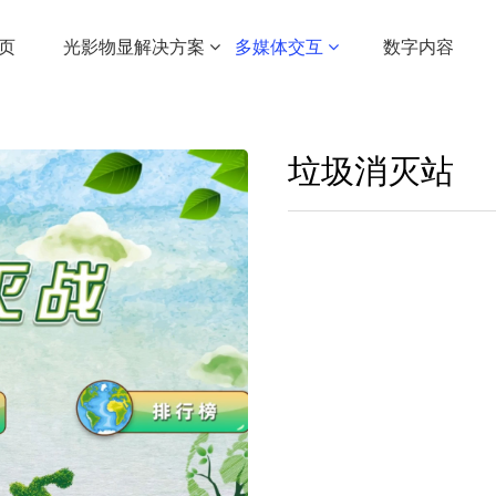
页
光影物显解决方案
多媒体交互
数字内容
垃圾消灭站