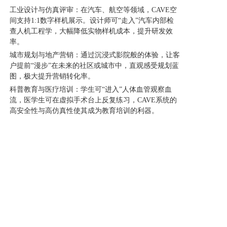
工业设计与仿真评审：在汽车、航空等领域，CAVE空
间支持1:1数字样机展示。设计师可“走入”汽车内部检
查人机工程学，大幅降低实物样机成本，提升研发效
率。
城市规划与地产营销：通过沉浸式影院般的体验，让客
户提前“漫步”在未来的社区或城市中，直观感受规划蓝
图，极大提升营销转化率。
科普教育与医疗培训：学生可“进入”人体血管观察血
流，医学生可在虚拟手术台上反复练习，CAVE系统的
高安全性与高仿真性使其成为教育培训的利器。
上一篇: 什么是全息水幕投影？为何它能引爆流量？
下一篇: 数字展厅设计引领未来：探索cave空间在数字展馆中的应用