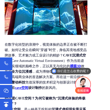
在数字化转型的浪潮中，视觉体验的边界正在被不断打
破。如何让受众在瞬间“穿越”时空，身临其境地感受品
牌故事、艺术魅力或工业设计的精妙？
CAVE沉浸式空
间
（Cave Automatic Virtual Environment）作为当前虚
拟现实领域的巅峰之作，正以其无与伦比的
裸眼3D
效
你们是怎么收费的呢？
果和
全方位沉浸感
，成为博物馆、企业展厅、城市规划
馆及高端商业体的首选解决方案。而在这一前沿领域，
江苏擎动科技
凭借深厚的技术积淀与创新设计能力，正
引领着
cave空间
设计制作
的新风尚。
什么是CAVE空间？为何它被称为“沉浸式体验的终极
形态”？
CAVE空间
，是一种基于投影的
沉浸式虚拟现实显示系