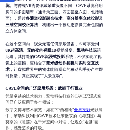
统
。与传统VR需要佩戴笨重头显不同，CAVE系统利用
房间的多面墙壁（通常为三面、四面甚至六面，包括地
面），通过
多通道投影融合技术
、
高分辨率立体投影
及
三维空间校正算法
，构建出一个被动态影像完全包围的
立方体空间。
在这个空间内，观众无需任何穿戴设备，即可享受到
8K超高清
、
无畸变
的
裸眼3D
视觉盛宴。
擎动科技
深谙
此道，其打造的
CAVE沉浸式投影
系统，不仅实现了视
觉上的震撼，更结合了
毫米级动作捕捉
与
实时交互技
术
，让虚拟世界中的物体能随观众的移动和手势产生即
时反馈，真正实现了“人景互动”。
CAVE空间的广泛应用场景：赋能千行百业
凭借卓越的技术实力，擎动科技打造的CAVE沉浸式空
间已广泛应用于多个领域：
数字文博与艺术展览：如在“中西相绘”
全息投影
光影展
中，擎动科技利用CAVE技术让宋徽宗的《捣练图》与
莫奈的《睡莲》在千米空间中对话，让观众“走进”画
作，感受艺术的呼吸。