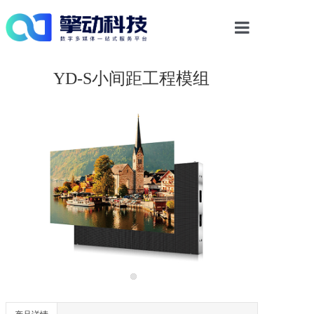
首页
YD-S小间距工程模组
光影物显解决方案
多媒体交互
案例中心
新闻资讯
关于我们