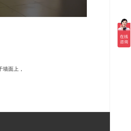
于墙面上，
。